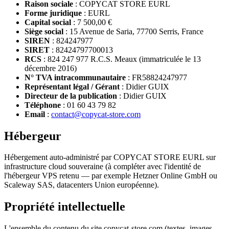
Raison sociale
: COPYCAT STORE EURL
Forme juridique
: EURL
Capital social
: 7 500,00 €
Siège social
: 15 Avenue de Saria, 77700 Serris, France
SIREN
: 824247977
SIRET
: 82424797700013
RCS
: 824 247 977 R.C.S. Meaux (immatriculée le 13
décembre 2016)
N° TVA intracommunautaire
: FR58824247977
Représentant légal / Gérant
: Didier GUIX
Directeur de la publication
: Didier GUIX
Téléphone
: 01 60 43 79 82
Email
:
contact@copycat-store.com
Hébergeur
Hébergement auto-administré par COPYCAT STORE EURL sur
infrastructure cloud souveraine (à compléter avec l'identité de
l'hébergeur VPS retenu — par exemple Hetzner Online GmbH ou
Scaleway SAS, datacenters Union européenne).
Propriété intellectuelle
L'ensemble du contenu du site copycat-store.com (textes, images,